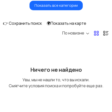
Показать все категории
Бытовые услуги и
Высший менеджмент
клининг
👉 Сохранить поиск
🌍Показать на карте
По новизне
Госслужба
Добыча сырья,
энергетика
Домашний персонал
Издательства и СМИ
Ничего не найдено
Увы, мы не нашли то, что вы искали.
Смягчите условия поиска и попробуйте еще раз.
Информационные
Искусство и
технологии
развлечения