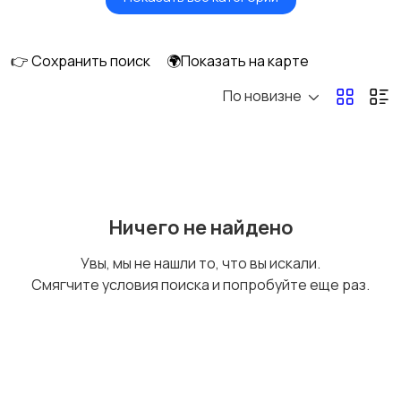
Мониторы
Клавиатуры и мыши
👉 Сохранить поиск
🌍Показать на карте
По новизне
Оргтехника и
Сетевое
расходники
оборудование
Мультимедиа
Накопители данных и
Ничего не найдено
картридеры
Увы, мы не нашли то, что вы искали.
Смягчите условия поиска и попробуйте еще раз.
Программное
Рули, джойстики,
обеспечение
геймпады