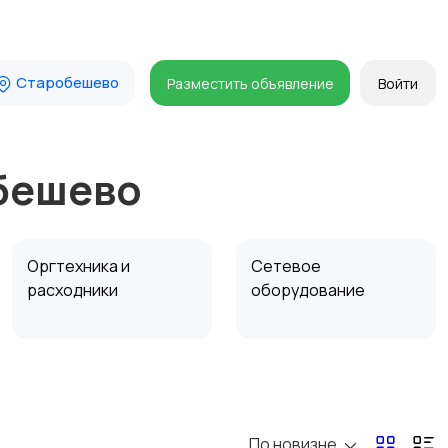
Старобешево
Разместить объявление
Войти
обешево
Оргтехника и
Сетевое
расходники
оборудование
Комплектующие и
Аксессуары
запчасти
По новизне