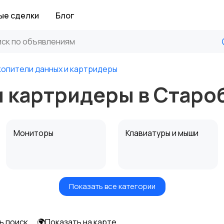
ые сделки
Блог
копители данных и картридеры
и картридеры в Стар
Мониторы
Клавиатуры и мыши
Показать все категории
Программное
Рули, джойстики,
обеспечение
геймпады
ь поиск
🌍Показать на карте