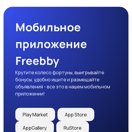
Мобильное
Медицина
Начало карьеры
приложение
Freebby
Образование и наука
Офисный персонал
Крутите колесо фортуны, выигрывайте
бонусы, удобно ищите и размещайте
объявления - все это в нашем мобильном
приложении!
Перевозки, склад,
Продажи
закупки
Play Market
App Store
AppGallery
RuStore