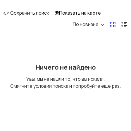
клининг
👉 Сохранить поиск
🌍Показать на карте
По новизне
Госслужба
Добыча сырья,
энергетика
Домашний персонал
Издательства и СМИ
Ничего не найдено
Увы, мы не нашли то, что вы искали.
Смягчите условия поиска и попробуйте еще раз.
Информационные
Искусство и
технологии
развлечения
Магазины
Маркетинг и реклама