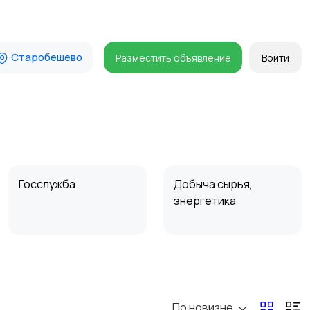
Старобешево
Разместить объявление
Войти
Госслужба
Добыча сырья,
энергетика
Магазины
Маркетинг и реклама
По новизне