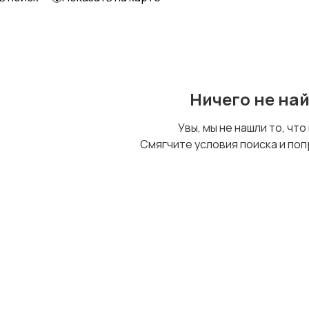
Образование и наука
Офисный персонал
Ничего не на
Сельское хозяйство
Спорт и красота
Увы, мы не нашли то, что
Смягчите условия поиска и поп
Управление
Финансы
персоналом