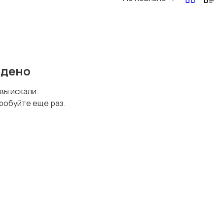
Перевозки, склад,
Продажи
закупки
йдено
Страхование
Строительство и
 вы искали.
ремонт
робуйте еще раз.
Юриспруденция
Удаленная работа