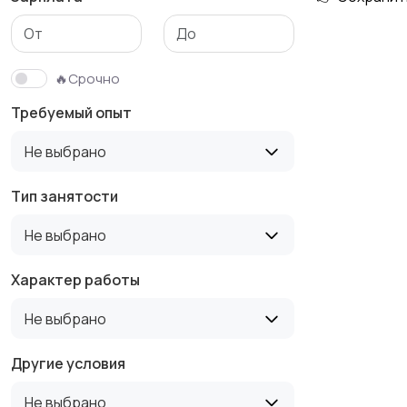
Медицина
Начало карьеры
🔥Срочно
Требуемый опыт
Производство
Рестораны и
Не выбрано
общепит
Тип занятости
Не выбрано
Туризм и гостиницы
Управление
недвижимостью
Характер работы
Не выбрано
Другие условия
Не выбрано