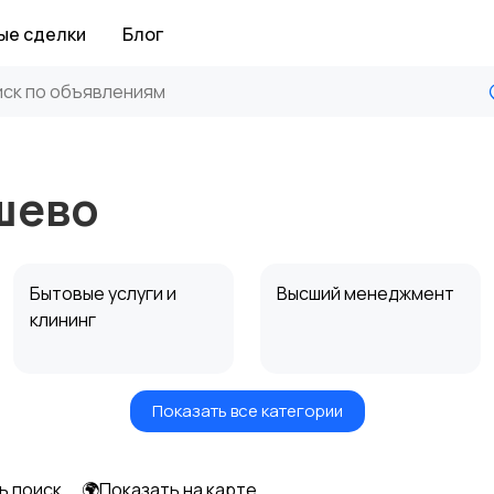
ые сделки
Блог
шево
Бытовые услуги и
Высший менеджмент
клининг
Показать все категории
Информационные
Искусство и
технологии
развлечения
ь поиск
🌍Показать на карте