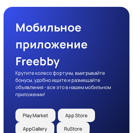
Мобильное
Столы и стулья
Текстиль и ковры
приложение
Freebby
Шкафы и комоды
Другое
Крутите колесо фортуны, выигрывайте
бонусы, удобно ищите и размещайте
объявления - все это в нашем мобильном
приложении!
Play Market
App Store
AppGallery
RuStore