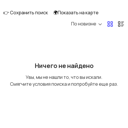
👉 Сохранить поиск
🌍Показать на карте
По новизне
Освещение
Оформление
интерьера
Охрана и
Подставки и тумбы
Ничего не найдено
сигнализации
Увы, мы не нашли то, что вы искали.
Смягчите условия поиска и попробуйте еще раз.
Посуда
Растения и семена
Сад и огород
Садовая мебель