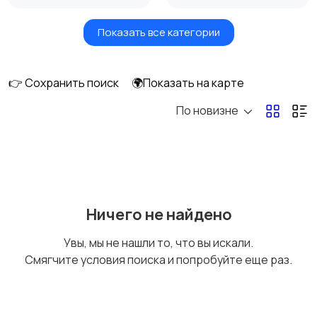
Показать все категории
Мониторы
Клавиатуры и мыши
👉 Сохранить поиск
🌍Показать на карте
По новизне
Оргтехника и
Сетевое
расходники
оборудование
Мультимедиа
Накопители данных и
Ничего не найдено
картридеры
Увы, мы не нашли то, что вы искали.
Смягчите условия поиска и попробуйте еще раз.
Программное
Рули, джойстики,
обеспечение
геймпады