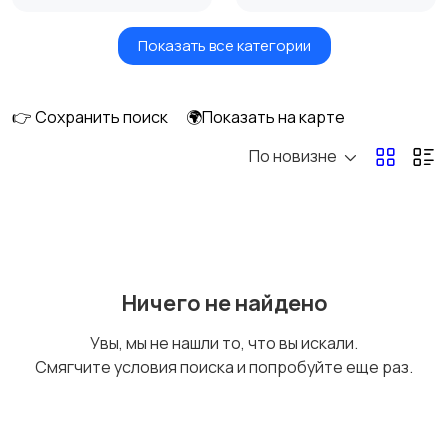
Показать все категории
Мониторы
Клавиатуры и мыши
👉 Сохранить поиск
🌍Показать на карте
По новизне
Оргтехника и
Сетевое
расходники
оборудование
Мультимедиа
Накопители данных и
Ничего не найдено
картридеры
Увы, мы не нашли то, что вы искали.
Смягчите условия поиска и попробуйте еще раз.
Программное
Рули, джойстики,
обеспечение
геймпады