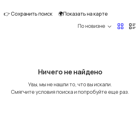
интерьера
👉 Сохранить поиск
🌍Показать на карте
По новизне
Аксессуары
Оформление
праздников
Канцелярия
Посуда
Ничего не найдено
Увы, мы не нашли то, что вы искали.
Смягчите условия поиска и попробуйте еще раз.
Другое