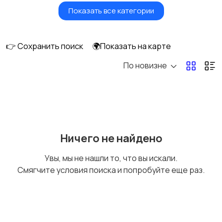
Показать все категории
Бытовые услуги и
Высший менеджмент
клининг
👉 Сохранить поиск
🌍Показать на карте
По новизне
Госслужба
Добыча сырья,
энергетика
Домашний персонал
Издательства и СМИ
Ничего не найдено
Увы, мы не нашли то, что вы искали.
Смягчите условия поиска и попробуйте еще раз.
Информационные
Искусство и
технологии
развлечения