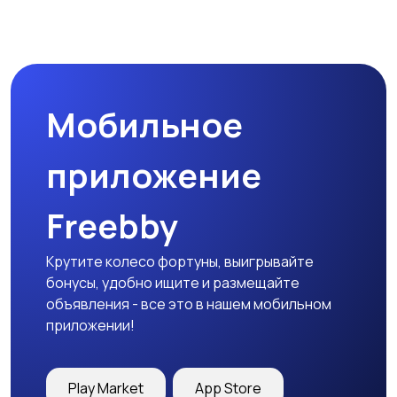
Магазины
Маркетинг и реклама
Мобильное
Медицина
Начало карьеры
приложение
Freebby
Образование и наука
Офисный персонал
Крутите колесо фортуны, выигрывайте
бонусы, удобно ищите и размещайте
объявления - все это в нашем мобильном
приложении!
Перевозки, склад,
Продажи
закупки
Play Market
App Store