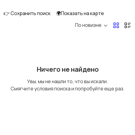
👉 Сохранить поиск
🌍Показать на карте
По новизне
Мототехника
Спецтехника
Сельхозтехника
Другой транспорт
Ничего не найдено
Увы, мы не нашли то, что вы искали.
Смягчите условия поиска и попробуйте еще раз.
Прицепы, дома на
Воздушный
колесах
транспорт