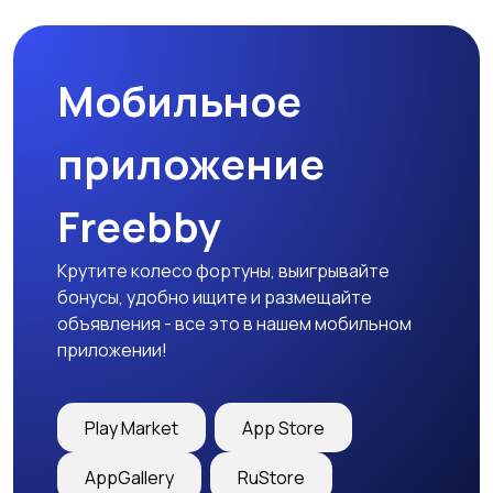
товары
Мобильное
Детская одежда
Детская обувь
приложение
Freebby
Детский транспорт
Крутите колесо фортуны, выигрывайте
бонусы, удобно ищите и размещайте
объявления - все это в нашем мобильном
приложении!
Play Market
App Store
AppGallery
RuStore