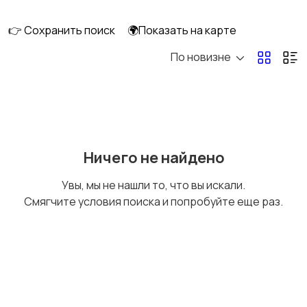
👉 Сохранить поиск
🌍Показать на карте
По новизне
Кормление и питание
Купание
Детская мебель
Подгузники и горшки
Ничего не найдено
Увы, мы не нашли то, что вы искали.
Смягчите условия поиска и попробуйте еще раз.
Радио- и видеоняни
Товары для мам
Товары для учебы
Прочие детские