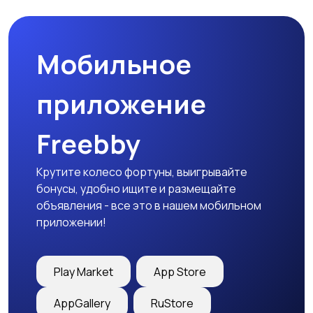
Мобильное
Столы и стулья
Текстиль и ковры
приложение
Freebby
Шкафы и комоды
Другое
Крутите колесо фортуны, выигрывайте
бонусы, удобно ищите и размещайте
объявления - все это в нашем мобильном
приложении!
Play Market
App Store
AppGallery
RuStore