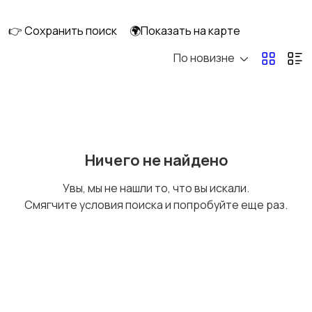
👉 Сохранить поиск
🌍Показать на карте
По новизне
Освещение
Оформление
интерьера
Охрана и
Подставки и тумбы
Ничего не найдено
сигнализации
Увы, мы не нашли то, что вы искали.
Смягчите условия поиска и попробуйте еще раз.
Посуда
Растения и семена
Сад и огород
Садовая мебель