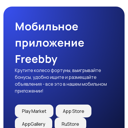
Мобильное
Столы и стулья
Текстиль и ковры
приложение
Freebby
Шкафы и комоды
Другое
1
Крутите колесо фортуны, выигрывайте
бонусы, удобно ищите и размещайте
объявления - все это в нашем мобильном
приложении!
Play Market
App Store
AppGallery
RuStore