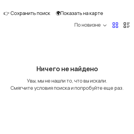
👉 Сохранить поиск
🌍Показать на карте
По новизне
Освещение
Оформление
интерьера
Охрана и
Подставки и тумбы
Ничего не найдено
сигнализации
Увы, мы не нашли то, что вы искали.
Смягчите условия поиска и попробуйте еще раз.
Посуда
Растения и семена
Сад и огород
Садовая мебель