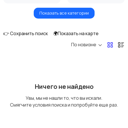
Показать все категории
Видеонаблюдение
Объективы
👉 Сохранить поиск
🌍Показать на карте
По новизне
Фотовспышки
Аксессуары
Штативы и
Студийное
Ничего не найдено
стабилизаторы
оборудование
Увы, мы не нашли то, что вы искали.
Смягчите условия поиска и попробуйте еще раз.
Цифровые
Компактные
фоторамки
фотопринтеры