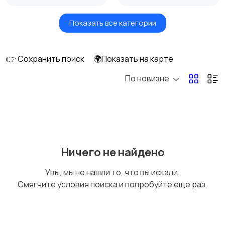
Показать все категории
Видеонаблюдение
Объективы
👉 Сохранить поиск
🌍Показать на карте
По новизне
Фотовспышки
Аксессуары
Штативы и
Студийное
Ничего не найдено
стабилизаторы
оборудование
Увы, мы не нашли то, что вы искали.
Смягчите условия поиска и попробуйте еще раз.
Цифровые
Компактные
фоторамки
фотопринтеры