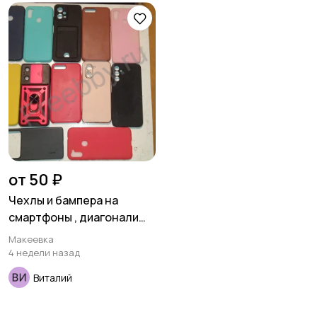
от 50 ₽
Чехлы и бампера на
смартфоны , диагонали
4,5-6,0 , новые ,
Макеевка
неликвиды .
4 недели назад
Виталий