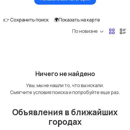
Умные часы и
Стационарные
браслеты
телефоны
👉 Сохранить поиск
🌍Показать на карте
По новизне
Рации и спутниковые
Запчасти
телефоны
Внешние
Аксессуары
Ничего не найдено
аккумуляторы
Увы, мы не нашли то, что вы искали.
Смягчите условия поиска и попробуйте еще раз.
Объявления в ближайших
городах