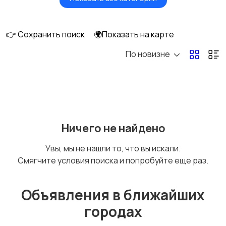
Умные часы и
Стационарные
браслеты
телефоны
👉 Сохранить поиск
🌍Показать на карте
По новизне
Рации и спутниковые
Запчасти
телефоны
Внешние
Аксессуары
Ничего не найдено
аккумуляторы
Увы, мы не нашли то, что вы искали.
Смягчите условия поиска и попробуйте еще раз.
Объявления в ближайших
городах