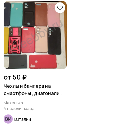
от 50 ₽
Чехлы и бампера на
смартфоны , диагонали
4,5-6,0 , новые ,
Макеевка
неликвиды .
4 недели назад
Виталий