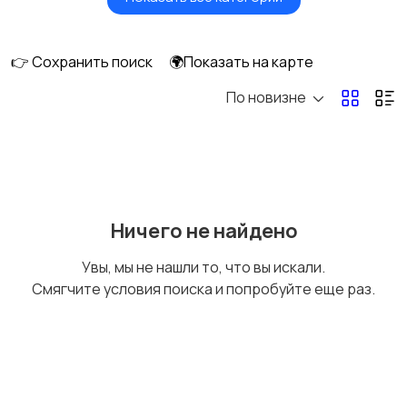
Акустика, колонки,
Домашние
сабвуферы
кинотеатры
👉 Сохранить поиск
🌍Показать на карте
По новизне
DVD, Blu-ray и
Музыкальные центры
медиаплееры
и магнитолы
MP3-плееры и
Электронные книги
Ничего не найдено
портативное аудио
Увы, мы не нашли то, что вы искали.
Смягчите условия поиска и попробуйте еще раз.
Спутниковое и
Аудиоусилители и
цифровое ТВ
ресиверы