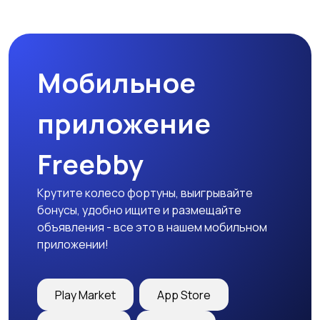
Наушники
Микрофоны
Мобильное
Аксессуары
приложение
Freebby
Крутите колесо фортуны, выигрывайте
бонусы, удобно ищите и размещайте
объявления - все это в нашем мобильном
приложении!
Play Market
App Store