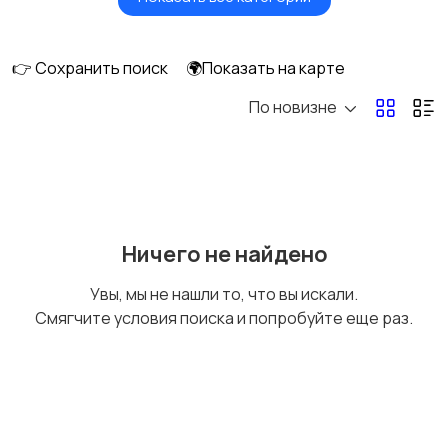
Акустика, колонки,
Домашние
сабвуферы
кинотеатры
👉 Сохранить поиск
🌍Показать на карте
По новизне
DVD, Blu-ray и
Музыкальные центры
медиаплееры
и магнитолы
MP3-плееры и
Электронные книги
Ничего не найдено
портативное аудио
Увы, мы не нашли то, что вы искали.
Смягчите условия поиска и попробуйте еще раз.
Спутниковое и
Аудиоусилители и
цифровое ТВ
ресиверы