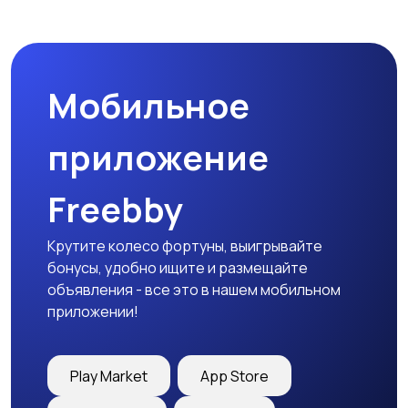
Наушники
Микрофоны
Мобильное
Аксессуары
приложение
Freebby
Крутите колесо фортуны, выигрывайте
бонусы, удобно ищите и размещайте
объявления - все это в нашем мобильном
приложении!
Play Market
App Store