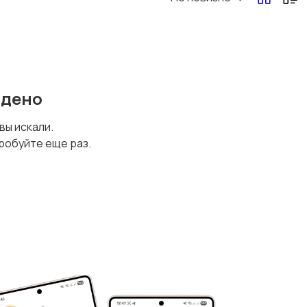
йдено
 вы искали.
робуйте еще раз.