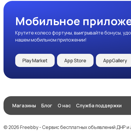
Мобильное приложе
Крутите колесо фортуны, выигрывайте бонусы, удо
нашем мобильном приложении!
Play Market
App Store
AppGallery
Магазины
Блог
О нас
Служба поддержки
© 2026 Freebby - Сервис бесплатных объявлений ДНР и