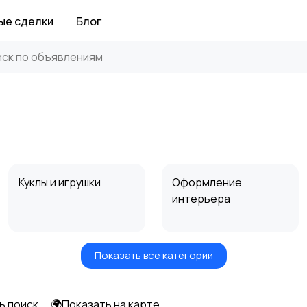
ые сделки
Блог
Куклы и игрушки
Оформление
интерьера
Показать все категории
Другое
ь поиск
🌍Показать на карте