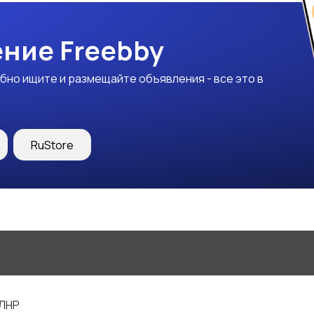
ние Freebby
бно ищите и размещайте объявления - все это в
RuStore
 ЛНР