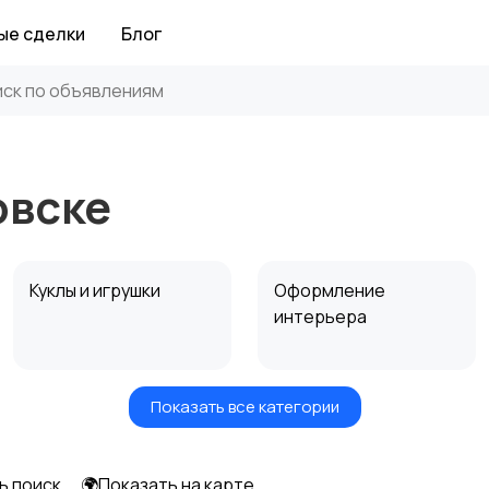
ые сделки
Блог
овске
Куклы и игрушки
Оформление
интерьера
Показать все категории
Другое
ь поиск
🌍Показать на карте