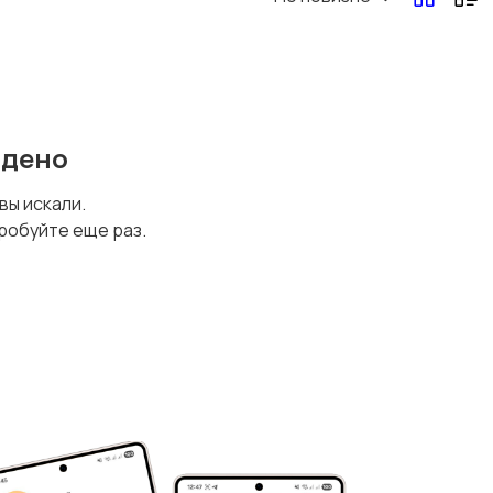
йдено
 вы искали.
робуйте еще раз.