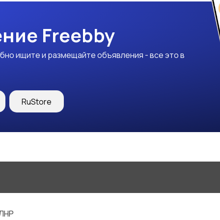
ние Freebby
бно ищите и размещайте объявления - все это в
RuStore
 ЛНР