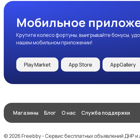
Мобильное приложе
Крутите колесо фортуны, выигрывайте бонусы, удо
нашем мобильном приложении!
Play Market
App Store
AppGallery
Магазины
Блог
О нас
Служба поддержки
© 2026 Freebby - Сервис бесплатных объявлений ДНР и