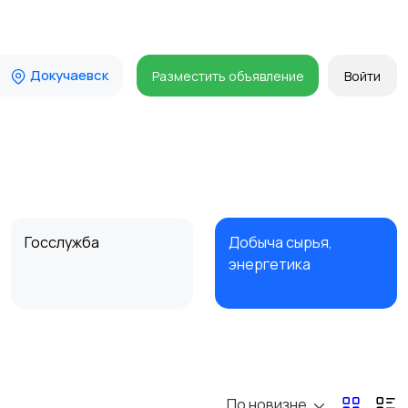
Докучаевск
Разместить объявление
Войти
Госслужба
Добыча сырья,
энергетика
Магазины
Маркетинг и реклама
По новизне