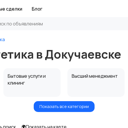
ые сделки
Блог
ка
етика в Докучаевске
Бытовые услуги и
Высший менеджмент
клининг
Показать все категории
Информационные
Искусство и
технологии
развлечения
ь поиск
🌍Показать на карте