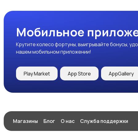
Мобильное приложе
Крутите колесо фортуны, выигрывайте бонусы, удо
нашем мобильном приложении!
Play Market
App Store
AppGallery
Магазины
Блог
О нас
Служба поддержки