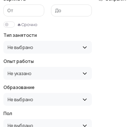
Медицина
Начало карьеры
🔥Срочно
Тип занятости
Производство
Рестораны и
Не выбрано
общепит
Опыт работы
Не указано
Туризм и гостиницы
Управление
недвижимостью
Образование
Не выбрано
Пол
Не выбрано