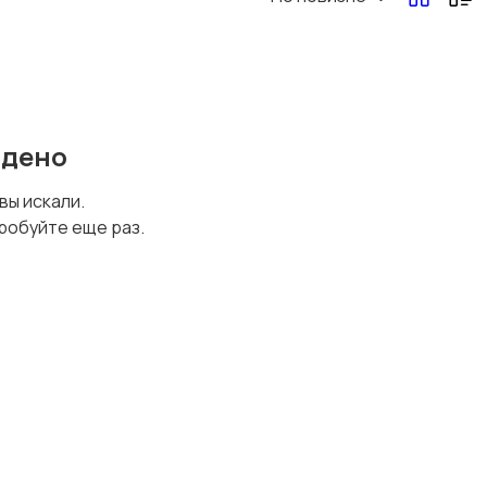
Перевозки, склад,
Продажи
закупки
йдено
Страхование
Строительство и
 вы искали.
ремонт
робуйте еще раз.
Финансы
Юриспруденция