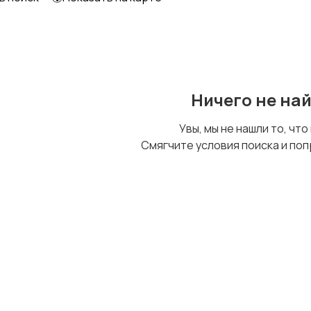
Образование и наука
Офисный персонал
Ничего не на
Сельское хозяйство
Спорт и красота
Увы, мы не нашли то, что
Смягчите условия поиска и поп
Управление
Удаленная работа
персоналом