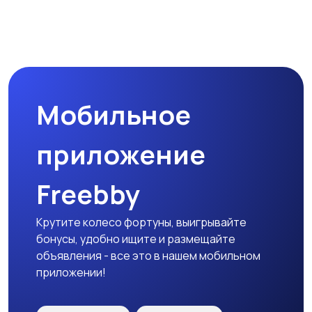
Магазины
Маркетинг и реклама
Мобильное
Медицина
Начало карьеры
приложение
Freebby
Образование и наука
Офисный персонал
Крутите колесо фортуны, выигрывайте
бонусы, удобно ищите и размещайте
объявления - все это в нашем мобильном
приложении!
Перевозки, склад,
Продажи
закупки