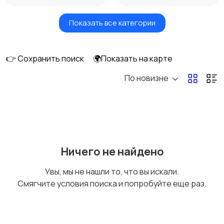
Показать все категории
Бытовые услуги и
Высший менеджмент
клининг
👉 Сохранить поиск
🌍Показать на карте
По новизне
Госслужба
Добыча сырья,
энергетика
Домашний персонал
Издательства и СМИ
Ничего не найдено
Увы, мы не нашли то, что вы искали.
Смягчите условия поиска и попробуйте еще раз.
Информационные
Искусство и
технологии
развлечения