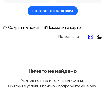
Показать все категории
Бытовые услуги и
Высший менеджмент
клининг
👉 Сохранить поиск
🌍Показать на карте
По новизне
Госслужба
Добыча сырья,
энергетика
Домашний персонал
Издательства и СМИ
Ничего не найдено
Увы, мы не нашли то, что вы искали.
Смягчите условия поиска и попробуйте еще раз.
Информационные
Искусство и
технологии
развлечения