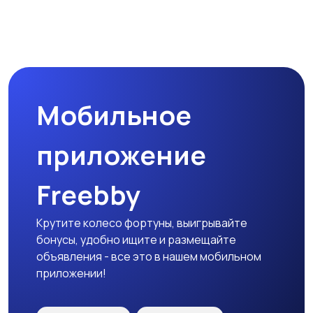
Магазины
Маркетинг и реклама
Мобильное
Медицина
Начало карьеры
приложение
Freebby
Образование и наука
Офисный персонал
Крутите колесо фортуны, выигрывайте
бонусы, удобно ищите и размещайте
объявления - все это в нашем мобильном
приложении!
Перевозки, склад,
Продажи
закупки