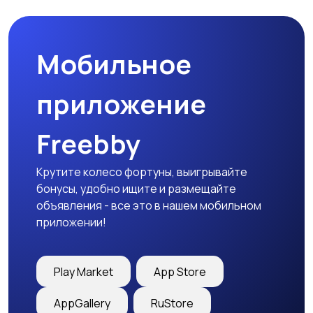
Мобильное
Медицина
Начало карьеры
приложение
Freebby
Образование и наука
Офисный персонал
Крутите колесо фортуны, выигрывайте
бонусы, удобно ищите и размещайте
объявления - все это в нашем мобильном
приложении!
Перевозки, склад,
Продажи
закупки
Play Market
App Store
AppGallery
RuStore