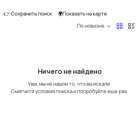
клининг
👉 Сохранить поиск
🌍Показать на карте
По новизне
Госслужба
Добыча сырья,
энергетика
Домашний персонал
Издательства и СМИ
Ничего не найдено
Увы, мы не нашли то, что вы искали.
Смягчите условия поиска и попробуйте еще раз.
Информационные
Искусство и
технологии
развлечения
Магазины
Маркетинг и реклама