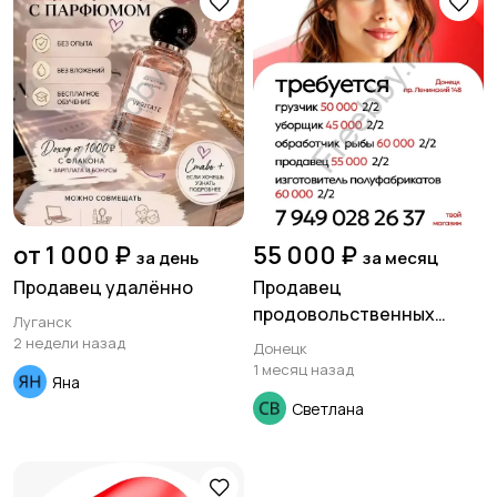
Медицина
Начало карьеры
Образование и наука
Офисный персонал
от 1 000 ₽
55 000 ₽
за день
за месяц
Продавец удалённо
Продавец
продовольственных
Луганск
товаров.
2 недели назад
Донецк
1 месяц назад
Перевозки, склад,
Продажи
Яна
закупки
Светлана