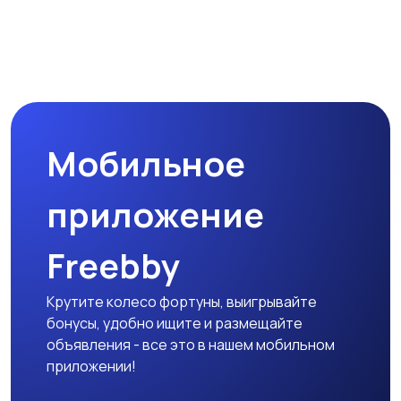
Управление
Финансы
персоналом
Юриспруденция
Удаленная работа
Мобильное
приложение
Freebby
Крутите колесо фортуны, выигрывайте
бонусы, удобно ищите и размещайте
объявления - все это в нашем мобильном
приложении!