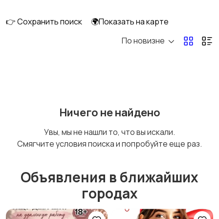
клининг
👉 Сохранить поиск
🌍Показать на карте
По новизне
Госслужба
Добыча сырья,
энергетика
Домашний персонал
Издательства и СМИ
Ничего не найдено
Увы, мы не нашли то, что вы искали.
Смягчите условия поиска и попробуйте еще раз.
Информационные
Искусство и
технологии
развлечения
Объявления в ближайших
городах
Магазины
Маркетинг и реклама