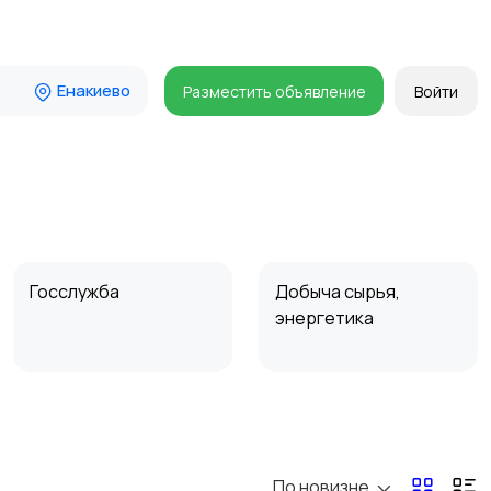
Енакиево
Разместить объявление
Войти
Госслужба
Добыча сырья,
энергетика
Магазины
Маркетинг и реклама
По новизне