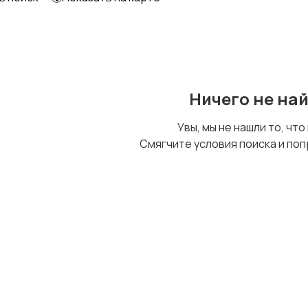
Образование и наука
Офисный персонал
Ничего не на
Сельское хозяйство
Спорт и красота
Увы, мы не нашли то, что
Смягчите условия поиска и поп
Управление
Финансы
персоналом