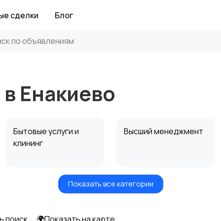
ые сделки
Блог
 в Енакиево
Бытовые услуги и
Высший менеджмент
клининг
Показать все категории
Информационные
Искусство и
технологии
развлечения
ь поиск
🌍Показать на карте