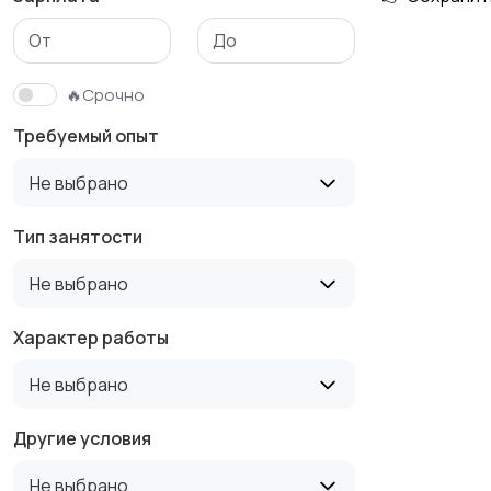
Медицина
Начало карьеры
🔥Срочно
Требуемый опыт
Производство
Рестораны и
Не выбрано
общепит
Тип занятости
Не выбрано
Туризм и гостиницы
Управление
недвижимостью
Характер работы
Не выбрано
Другие условия
Не выбрано