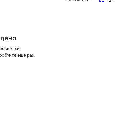
Перевозки, склад,
Продажи
закупки
йдено
Страхование
Строительство и
 вы искали.
ремонт
робуйте еще раз.
Юриспруденция
Удаленная работа