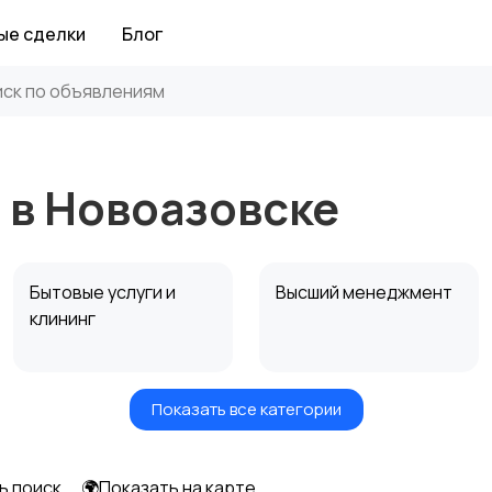
ые сделки
Блог
 в Новоазовске
Бытовые услуги и
Высший менеджмент
клининг
Показать все категории
Информационные
Искусство и
технологии
развлечения
ь поиск
🌍Показать на карте