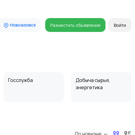
Новоазовск
Разместить объявление
Войти
Госслужба
Добыча сырья,
энергетика
Магазины
Маркетинг и реклама
По новизне