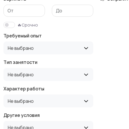
Медицина
Начало карьеры
🔥Срочно
Требуемый опыт
Производство
Рестораны и
Не выбрано
общепит
Тип занятости
Не выбрано
Туризм и гостиницы
Управление
недвижимостью
Характер работы
Не выбрано
Другие условия
Не выбрано