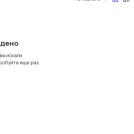
Перевозки, склад,
Продажи
закупки
йдено
Страхование
Строительство и
 вы искали.
ремонт
робуйте еще раз.
Юриспруденция
Удаленная работа