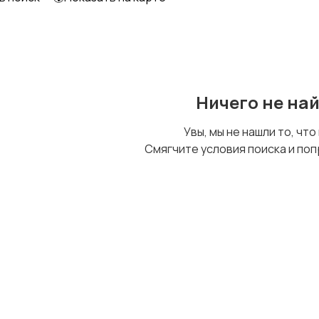
Образование и наука
Офисный персонал
Ничего не на
Сельское хозяйство
Спорт и красота
Увы, мы не нашли то, что
Смягчите условия поиска и поп
Управление
Финансы
персоналом