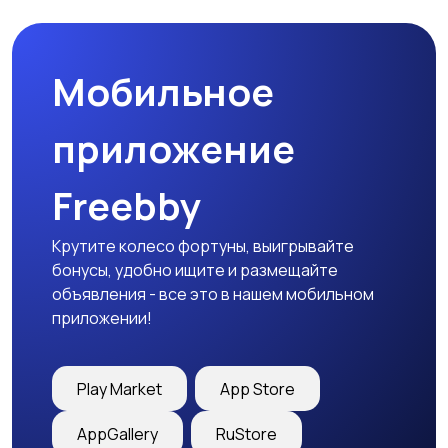
Мобильное
Медицина
Начало карьеры
приложение
Freebby
Образование и наука
Офисный персонал
Крутите колесо фортуны, выигрывайте
бонусы, удобно ищите и размещайте
объявления - все это в нашем мобильном
приложении!
Перевозки, склад,
Продажи
закупки
Play Market
App Store
AppGallery
RuStore