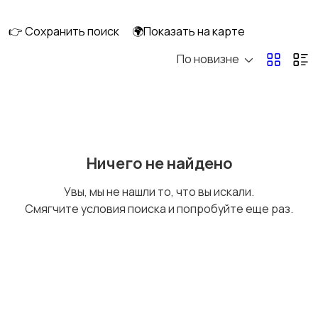
клининг
👉 Сохранить поиск
🌍Показать на карте
По новизне
Госслужба
Добыча сырья,
энергетика
Домашний персонал
Издательства и СМИ
Ничего не найдено
Увы, мы не нашли то, что вы искали.
Смягчите условия поиска и попробуйте еще раз.
Информационные
Искусство и
технологии
развлечения
Магазины
Маркетинг и реклама