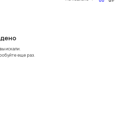
Перевозки, склад,
Продажи
закупки
йдено
Страхование
Строительство и
 вы искали.
ремонт
робуйте еще раз.
Юриспруденция
Удаленная работа
1