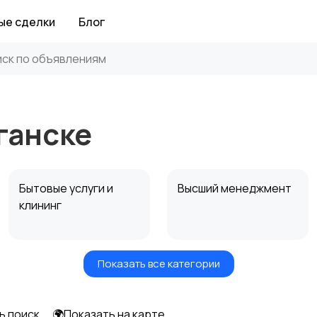
ые сделки
Блог
ганске
Бытовые услуги и
Высший менеджмент
клининг
Показать все категории
Информационные
Искусство и
технологии
развлечения
ь поиск
🌍Показать на карте