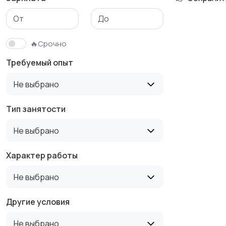
Медицина
Начало карьеры
🔥Срочно
Требуемый опыт
Производство
Рестораны и
Не выбрано
общепит
Тип занятости
Не выбрано
Туризм и гостиницы
Управление
недвижимостью
Характер работы
Не выбрано
Другие условия
Не выбрано