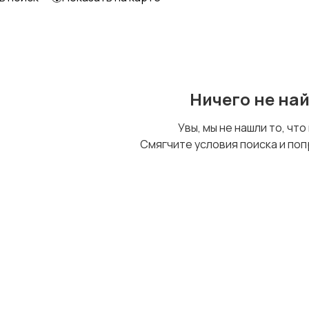
Образование и наука
Офисный персонал
Ничего не на
Сельское хозяйство
Спорт и красота
Увы, мы не нашли то, что
Смягчите условия поиска и поп
Управление
Финансы
персоналом