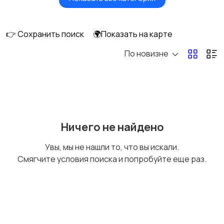
Окна
Отопление и
вентиляция
👉 Сохранить поиск
🌍Показать на карте
По новизне
Потолки
Ручные инструменты
Сантехника и
Стройматериалы
Ничего не найдено
водоснабжение
Увы, мы не нашли то, что вы искали.
Смягчите условия поиска и попробуйте еще раз.
Электрика
Электроинструмент
ы