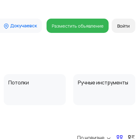
Докучаевск
Разместить объявление
Войти
Потолки
Ручные инструменты
Другое
Расходные
материалы и
оснастка
По новизне