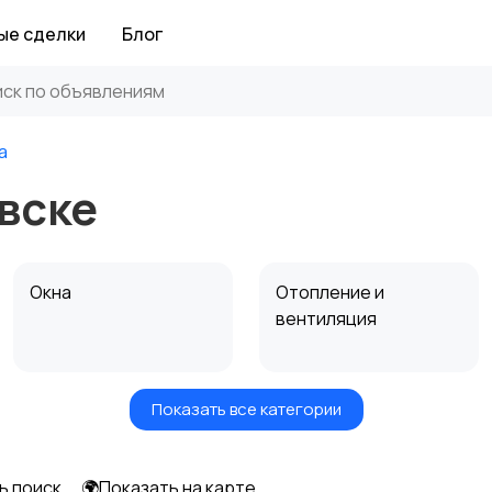
ые сделки
Блог
а
вске
Окна
Отопление и
вентиляция
Показать все категории
Электрика
Электроинструмент
ы
ь поиск
🌍Показать на карте