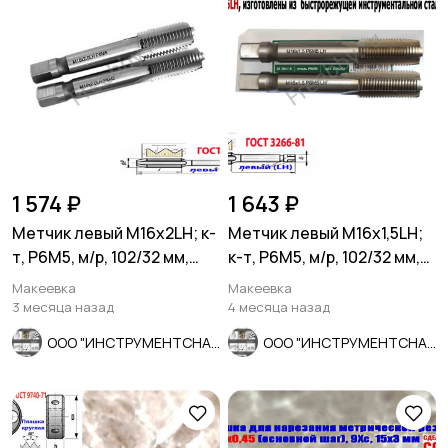
1 574 ₽
1 643 ₽
Метчик левый М16х2LH; к-
Метчик левый М16х1,5LH;
т, Р6М5, м/р, 102/32 мм,
к-т, Р6М5, м/р, 102/32 мм,
основной шаг.
мелкий шаг.
Макеевка
Макеевка
3 месяца назад
4 месяца назад
ООО "ИНСТРУМЕНТСНАБ"
ООО "ИНСТРУМЕНТСНАБ"