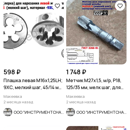
598 ₽
1 748 ₽
Плашка левая М16х1,25LH;
Метчик М27х1,5, м/р, Р18,
9ХС, мелкий шаг, 45/14 мм,
125/35 мм, мелк шаг, для
ГОСТ 7740-71.
скв и гл резьбы, СССР
Макеевка
Макеевка
2 месяца назад
2 месяца назад
ООО "ИНСТРУМЕНТСНАБ"
ООО "ИНСТРУМЕНТСНАБ"