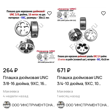
264 ₽
671 ₽
Плашка дюймовая UNC
Плашка дюймовая UNC
3/8-16 дюйма, 9ХС, 16
3/4-10 дюйма, 9ХС, 10
ниток на дюйм, 30/11 мм.
ниток на дюйм, 45/18 мм.
Макеевка
Макеевка
4 недели назад
1 месяц назад
ООО "ИНСТРУМЕНТСНАБ"
ООО "ИНСТРУМЕНТСНАБ"