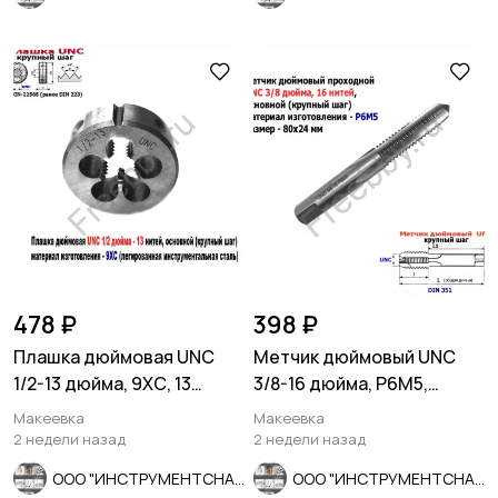
478 ₽
398 ₽
Плашка дюймовая UNC
Метчик дюймовый UNC
1/2-13 дюйма, 9ХС, 13
3/8-16 дюйма, Р6М5,
ниток, 38/14 мм, DIN 223
штучный, 16 ниток 80/24
Макеевка
Макеевка
мм.
2 недели назад
2 недели назад
ООО "ИНСТРУМЕНТСНАБ"
ООО "ИНСТРУМЕНТСНАБ"