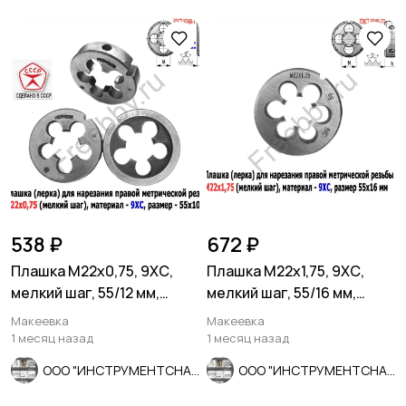
538 ₽
672 ₽
Плашка М22х0,75, 9ХС,
Плашка М22х1,75, 9ХС,
мелкий шаг, 55/12 мм,
мелкий шаг, 55/16 мм,
ГОСТ 7740-71, СССР.
ГОСТ 7740-71
Макеевка
Макеевка
1 месяц назад
1 месяц назад
ООО "ИНСТРУМЕНТСНАБ"
ООО "ИНСТРУМЕНТСНАБ"