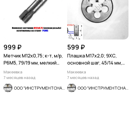
999 ₽
599 ₽
Метчик М12х0,75; к-т, м/р,
Плашка М17х2,0; 9ХС,
Р6М5, 79/19 мм, мелкий
основной шаг, 45/14 мм,
шаг, шлиф, СССР.
ГОСТ 7740-71.
Макеевка
Макеевка
7 месяцев назад
7 месяцев назад
ООО "ИНСТРУМЕНТСНАБ"
ООО "ИНСТРУМЕНТСНАБ"