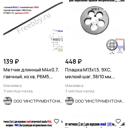
139 ₽
448 ₽
Метчик длинный М4х0,7,
Плашка М13х1,5, 9ХС,
гаечный, из хв, Р6М5,
мелкий шаг, 38/10 мм,
140/14 мм, СССР.
ГОСТ 7740-71.
Макеевка
Макеевка
3 месяца назад
3 месяца назад
ООО "ИНСТРУМЕНТСНАБ"
ООО "ИНСТРУМЕНТСНАБ"