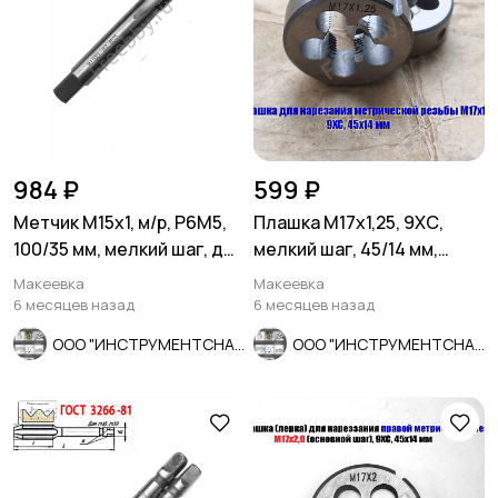
984 ₽
599 ₽
Метчик М15х1, м/р, Р6М5,
Плашка М17х1,25, 9ХС,
100/35 мм, мелкий шаг, для
мелкий шаг, 45/14 мм,
скв и глух резьбы.
ГОСТ 7740-71.
Макеевка
Макеевка
6 месяцев назад
6 месяцев назад
ООО "ИНСТРУМЕНТСНАБ"
ООО "ИНСТРУМЕНТСНАБ"