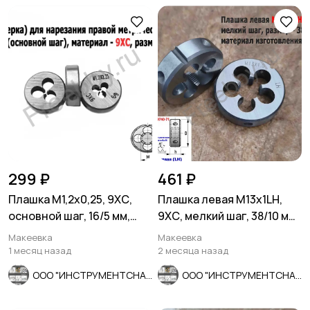
299 ₽
461 ₽
Плашка М1,2х0,25, 9ХС,
Плашка левая М13х1LH,
основной шаг, 16/5 мм,
9ХС, мелкий шаг, 38/10 мм,
ГОСТ 7740-71.
ГОСТ 7740-71
Макеевка
Макеевка
1 месяц назад
2 месяца назад
ООО "ИНСТРУМЕНТСНАБ"
ООО "ИНСТРУМЕНТСНАБ"