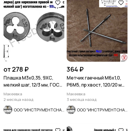
от 278 ₽
364 ₽
Плашка М3х0,35, 9ХС,
Метчик гаечный М6х1,0,
мелкий шаг, 12/3 мм, ГОСТ
Р6М5, пр хвост, 120/20 мм,
7740-71, сделано в СССР
осн шаг, 2640-0053,
Макеевка
Макеевка
СССР.
2 месяца назад
3 месяца назад
ООО "ИНСТРУМЕНТСНАБ"
ООО "ИНСТРУМЕНТСНАБ"