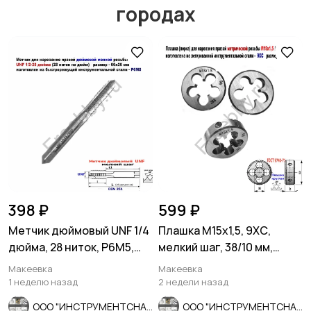
городах
Другое
Расходные
материалы и
оснастка
398 ₽
599 ₽
Метчик дюймовый UNF 1/4
Плашка М15х1,5, 9ХС,
дюйма, 28 ниток, Р6М5,
мелкий шаг, 38/10 мм,
мелкий шаг, 66/26 мм.
ГОСТ 7740-71
Макеевка
Макеевка
1 неделю назад
2 недели назад
ООО "ИНСТРУМЕНТСНАБ"
ООО "ИНСТРУМЕНТСНАБ"