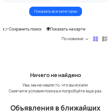
Показать все категории
Окна
Отопление и
вентиляция
👉 Сохранить поиск
🌍Показать на карте
По новизне
Потолки
Ручные инструменты
Сантехника и
Стройматериалы
Ничего не найдено
водоснабжение
Увы, мы не нашли то, что вы искали.
Смягчите условия поиска и попробуйте еще раз.
Электрика
Электроинструмент
ы
Объявления в ближайших