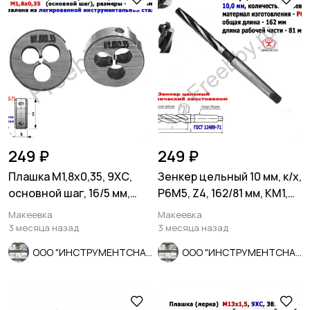
249 ₽
249 ₽
Плашка М1,8х0,35, 9ХС,
Зенкер цельный 10 мм, к/х,
основной шаг, 16/5 мм,
Р6М5, Z4, 162/81 мм, КМ1,
ГОСТ 7740-71.
2320-2556, СССР.
Макеевка
Макеевка
3 месяца назад
3 месяца назад
ООО "ИНСТРУМЕНТСНАБ"
ООО "ИНСТРУМЕНТСНАБ"