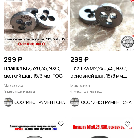
299 ₽
299 ₽
Плашка М2,5х0,35, 9ХС,
Плашка М2,2х0,45, 9ХС,
мелкий шаг, 15/3 мм, ГОСТ
основной шаг, 15/3 мм,
7740-71, СССР.
ГОСТ 7740-71, СССР.
Макеевка
Макеевка
4 месяца назад
4 месяца назад
ООО "ИНСТРУМЕНТСНАБ"
ООО "ИНСТРУМЕНТСНАБ"