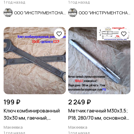
1 год назад
1 год назад
ООО "ИНСТРУМЕНТСНАБ"
ООО "ИНСТРУМЕНТСНАБ"
199 ₽
2 249 ₽
Ключ комбинированный
Метчик гаечный М30х3,5;
30х30 мм, гаечный,
Р18, 280/70 мм, основной
рожково-накидной, СССР.
шаг, 2640-0337, СССР
Макеевка
Макеевка
1 год назад
1 год назад