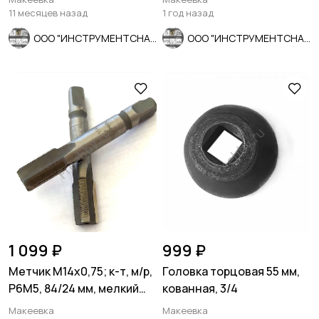
СССР.
11 месяцев назад
1 год назад
ООО "ИНСТРУМЕНТСНАБ"
ООО "ИНСТРУМЕНТСНАБ"
1 099 ₽
999 ₽
Метчик М14х0,75; к-т, м/р,
Головка торцовая 55 мм,
Р6М5, 84/24 мм, мелкий
кованная, 3/4
шаг, СССР.
Макеевка
Макеевка