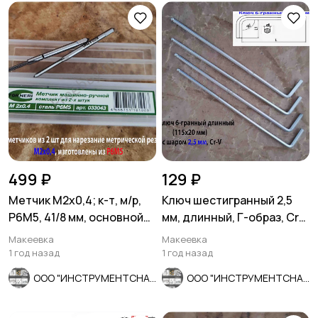
499 ₽
129 ₽
Метчик М2х0,4; к-т, м/р,
Ключ шестигранный 2,5
Р6М5, 41/8 мм, основной
мм, длинный, Г-образ, Cr-
шаг, шлифованный.
V, 115/20 мм, с шаром.
Макеевка
Макеевка
1 год назад
1 год назад
ООО "ИНСТРУМЕНТСНАБ"
ООО "ИНСТРУМЕНТСНАБ"