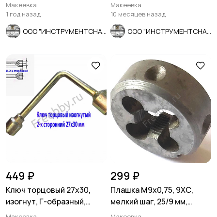
шаг, ГОСТ 9740-71.
ГОСТ 7740-71
Макеевка
Макеевка
1 год назад
10 месяцев назад
ООО "ИНСТРУМЕНТСНАБ"
ООО "ИНСТРУМЕНТСНАБ"
449 ₽
299 ₽
Ключ торцовый 27х30,
Плашка М9х0,75, 9ХС,
изогнут, Г-образный,
мелкий шаг, 25/9 мм,
оцинкован, сделано в
СССР.
Макеевка
Макеевка