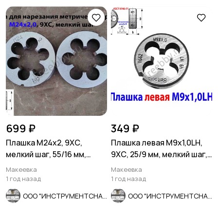
699 ₽
349 ₽
Плашка М24х2, 9ХС,
Плашка левая М9х1,0LH,
мелкий шаг, 55/16 мм,
9ХС, 25/9 мм, мелкий шаг,
ГОСТ 7740-71, сделано в
2650-1662.
Макеевка
Макеевка
СССР
1 год назад
1 год назад
ООО "ИНСТРУМЕНТСНАБ"
ООО "ИНСТРУМЕНТСНАБ"