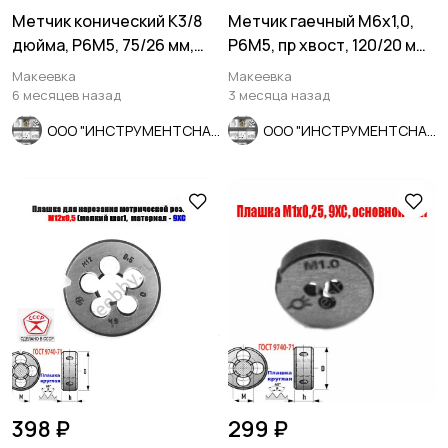
Метчик конический К3/8
Метчик гаечный М6х1,0,
дюйма, Р6М5, 75/26 мм,
Р6М5, пр хвост, 120/20 мм,
2680-0007, СССР
осн шаг, 2640-0053,
Макеевка
Макеевка
СССР.
6 месяцев назад
3 месяца назад
ООО "ИНСТРУМЕНТСНАБ"
ООО "ИНСТРУМЕНТСНАБ"
398 ₽
299 ₽