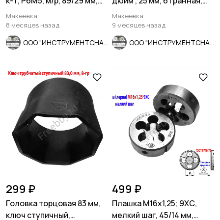
к-т, Р6М5, м/р, 89/29 мм,
дюйм , 25 мм, 6 гранная,
мелкий шаг.
Ц15хр, СССР.
Макеевка
Макеевка
8 месяцев назад
9 месяцев назад
ООО "ИНСТРУМЕНТСНАБ"
ООО "ИНСТРУМЕНТСНАБ"
299 ₽
499 ₽
Головка торцовая 83 мм,
Плашка М16х1,25; 9ХС,
ключ ступичный,
мелкий шаг, 45/14 мм,