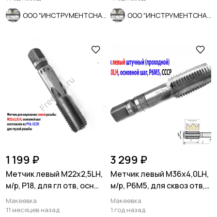
ООО "ИНСТРУМЕНТСНАБ"
ООО "ИНСТРУМЕНТСНАБ"
1 199 ₽
3 299 ₽
Метчик левый М22х2,5LH,
Метчик левый М36х4,0LH,
м/р, Р18, для гл отв, осн
м/р, Р6М5, для сквоз отв,
шаг, 112/37 мм, СССР
осн шаг, 162/67 мм.
Макеевка
Макеевка
11 месяцев назад
1 год назад