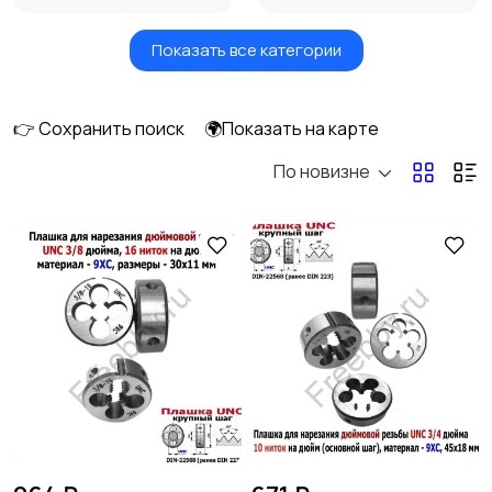
Показать все категории
Окна
Отопление и
вентиляция
👉 Сохранить поиск
🌍Показать на карте
По новизне
Потолки
Ручные инструменты
169
Сантехника и
Стройматериалы
водоснабжение
Электрика
Электроинструмент
ы