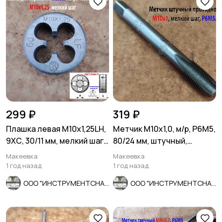
299 ₽
319 ₽
Плашка левая М10х1,25LH,
Метчик М10х1,0, м/р, Р6М5,
9ХС, 30/11 мм, мелкий шаг,
80/24 мм, штучный,
ГОСТ 9740-71
мелкий шаг,
Макеевка
Макеевка
шлифованный.
1 год назад
1 год назад
ООО "ИНСТРУМЕНТСНАБ"
ООО "ИНСТРУМЕНТСНАБ"