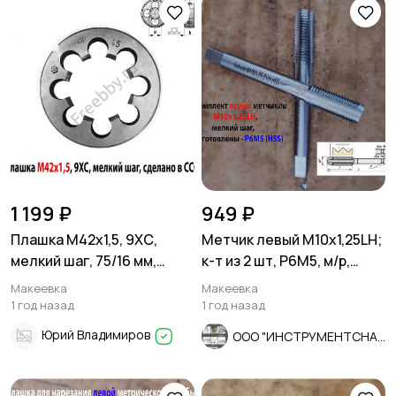
1 199 ₽
949 ₽
Плашка М42х1,5, 9ХС,
Метчик левый М10х1,25LH;
мелкий шаг, 75/16 мм,
к-т из 2 шт, Р6М5, м/р,
2650-2597, сделано в
80/24 мм, мелкий шаг
Макеевка
Макеевка
СССР.
1 год назад
1 год назад
Юрий Владимиров
ООО "ИНСТРУМЕНТСНАБ"