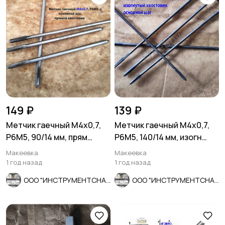
149 ₽
139 ₽
Метчик гаечный М4х0,7,
Метчик гаечный М4х0,7,
Р6М5, 90/14 мм, прям
Р6М5, 140/14 мм, изогн
хвост, основной шаг,
хвост, основной шаг, ССС
Макеевка
Макеевка
СССР.
1 год назад
1 год назад
ООО "ИНСТРУМЕНТСНАБ"
ООО "ИНСТРУМЕНТСНАБ"