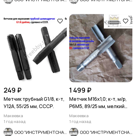
249 ₽
1 499 ₽
Метчик трубный G1/8, к-т,
Метчик М16х1,0; к-т, м/р,
У12А, 55/25 мм, СССР.
Р6М5, 89/25 мм, мелкий
шаг, шлиф, СССР.
Макеевка
Макеевка
1 год назад
1 год назад
ООО "ИНСТРУМЕНТСНАБ"
ООО "ИНСТРУМЕНТСНАБ"