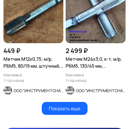
449 ₽
2 499 ₽
Метчик М12х0,75; м/р,
Метчик М24х3,0, к-т, м/р,
Р6М5, 80/19 мм, штучный,
Р6М5, 130/45 мм,
мелкий шаг, шлифов.
основной шаг,
Макеевка
Макеевка
шлифованный.
1 год назад
1 год назад
ООО "ИНСТРУМЕНТСНАБ"
ООО "ИНСТРУМЕНТСНАБ"
Показать еще