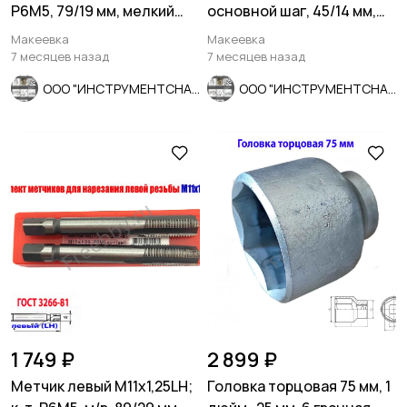
Р6М5, 79/19 мм, мелкий
основной шаг, 45/14 мм,
шаг, шлиф, СССР.
ГОСТ 7740-71.
Макеевка
Макеевка
7 месяцев назад
7 месяцев назад
ООО "ИНСТРУМЕНТСНАБ"
ООО "ИНСТРУМЕНТСНАБ"
1 749 ₽
2 899 ₽
Метчик левый М11х1,25LH;
Головка торцовая 75 мм, 1