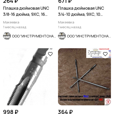
264 ₽
671 ₽
Плашка дюймовая UNC
Плашка дюймовая UNC
3/8-16 дюйма, 9ХС, 16
3/4-10 дюйма, 9ХС, 10
Другое
Расходные
5
ниток на дюйм, 30/11 мм.
ниток на дюйм, 45/18 мм.
Макеевка
Макеевка
материалы и
1 месяц назад
1 месяц назад
оснастка
115
ООО "ИНСТРУМЕНТСНАБ"
ООО "ИНСТРУМЕНТСНАБ"
998 ₽
364 ₽