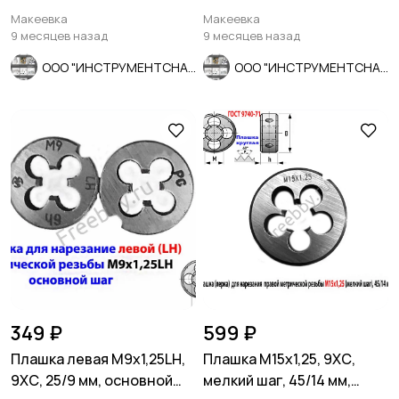
трубчатый, 8-гр, СССР.
ГОСТ 7740-71.
Макеевка
Макеевка
9 месяцев назад
9 месяцев назад
ООО "ИНСТРУМЕНТСНАБ"
ООО "ИНСТРУМЕНТСНАБ"
349 ₽
599 ₽
Плашка левая М9х1,25LH,
Плашка М15х1,25, 9ХС,
9ХС, 25/9 мм, основной
мелкий шаг, 45/14 мм,