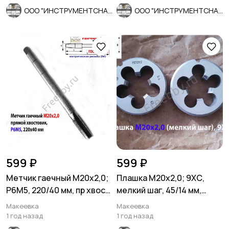
ООО "ИНСТРУМЕНТСНАБ"
ООО "ИНСТРУМЕНТСНАБ"
599 ₽
599 ₽
Метчик гаечный М20х2,0;
Плашка М20х2,0; 9ХС,
Р6М5, 220/40 мм, пр хвост,
мелкий шаг, 45/14 мм,
мелкий шаг, СССР.
ГОСТ 7740-71, СССР.
Макеевка
Макеевка
1 год назад
1 год назад