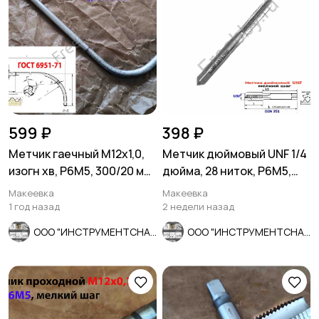
599 ₽
398 ₽
Метчик гаечный М12х1,0,
Метчик дюймовый UNF 1/4
изогн хв, Р6М5, 300/20 мм,
дюйма, 28 ниток, Р6М5,
мелкий шаг, СССР.
мелкий шаг, 66/26 мм.
Макеевка
Макеевка
1 год назад
2 недели назад
ООО "ИНСТРУМЕНТСНАБ"
ООО "ИНСТРУМЕНТСНАБ"