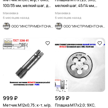
100/35 мм, мелкий шаг, для
мелкий шаг, 45/14 мм,
скв и глух резьбы.
ГОСТ 7740-71.
Макеевка
Макеевка
6 месяцев назад
6 месяцев назад
ООО "ИНСТРУМЕНТСНАБ"
ООО "ИНСТРУМЕНТСНАБ"
999 ₽
599 ₽
Метчик М12х0,75; к-т, м/р,
Плашка М17х2,0; 9ХС,