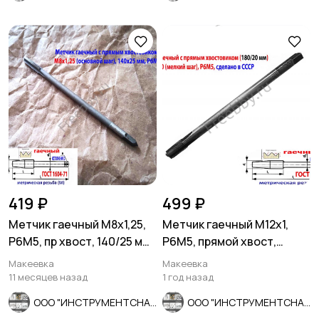
419 ₽
499 ₽
Метчик гаечный М8х1,25,
Метчик гаечный М12х1,
Р6М5, пр хвост, 140/25 мм,
Р6М5, прямой хвост,
основ шаг, СССР.
180/20 мм, мелкий шаг,
Макеевка
Макеевка
СССР.
11 месяцев назад
1 год назад
ООО "ИНСТРУМЕНТСНАБ"
ООО "ИНСТРУМЕНТСНАБ"