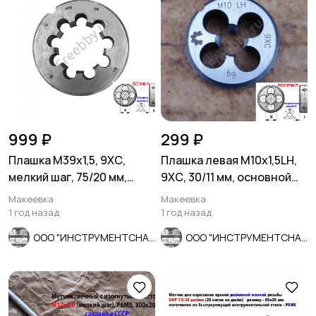
999 ₽
299 ₽
Плашка М39х1,5, 9ХС,
Плашка левая М10х1,5LH,
мелкий шаг, 75/20 мм,
9ХС, 30/11 мм, основной
2650-2531, СССР.
шаг, ГОСТ 9740-71
Макеевка
Макеевка
1 год назад
1 год назад
ООО "ИНСТРУМЕНТСНАБ"
ООО "ИНСТРУМЕНТСНАБ"