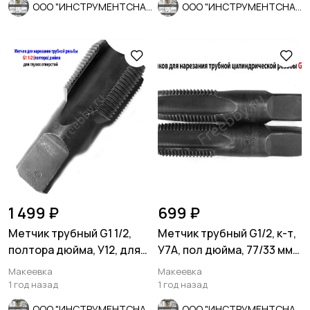
ООО "ИНСТРУМЕНТСНАБ"
ООО "ИНСТРУМЕНТСНАБ"
1 499 ₽
699 ₽
Метчик трубный G1 1/2,
Метчик трубный G1/2, к-т,
полтора дюйма, У12, для
У7А, пол дюйма, 77/33 мм,
глух отвер, СССР
СССР
Макеевка
Макеевка
1 год назад
1 год назад
ООО "ИНСТРУМЕНТСНАБ"
ООО "ИНСТРУМЕНТСНАБ"