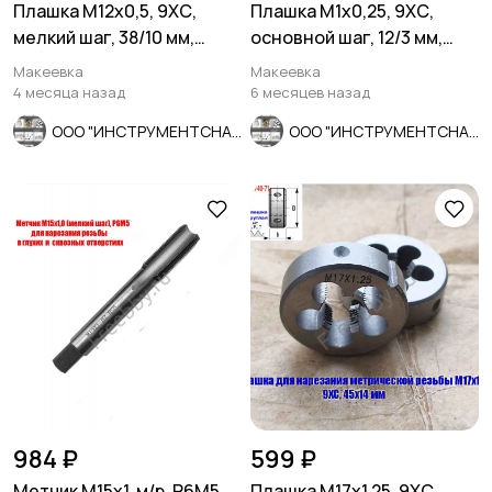
Плашка М12х0,5, 9ХС,
Плашка М1х0,25, 9ХС,
мелкий шаг, 38/10 мм,
основной шаг, 12/3 мм,
ГОСТ 7740-71, сдел в
ГОСТ 7740-71.
Макеевка
Макеевка
СССР.
4 месяца назад
6 месяцев назад
ООО "ИНСТРУМЕНТСНАБ"
ООО "ИНСТРУМЕНТСНАБ"
984 ₽
599 ₽
Метчик М15х1, м/р, Р6М5,
Плашка М17х1,25, 9ХС,