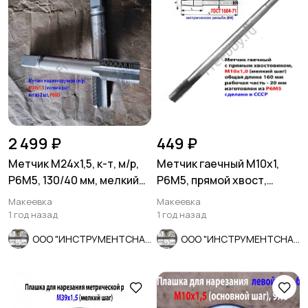
2 499 ₽
449 ₽
Метчик М24х1,5, к-т, м/р,
Метчик гаечный М10х1,
Р6М5, 130/40 мм, мелкий
Р6М5, прямой хвост,
шаг, шлифованный.
160/20 мм, мелк шаг,
Макеевка
Макеевка
СССР.
1 год назад
1 год назад
ООО "ИНСТРУМЕНТСНАБ"
ООО "ИНСТРУМЕНТСНАБ"