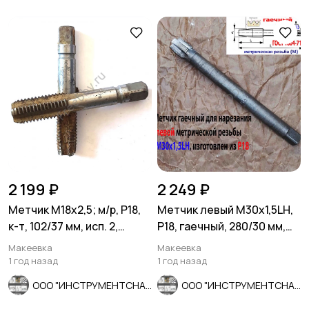
2 199 ₽
2 249 ₽
Метчик М18х2,5; м/р, Р18,
Метчик левый М30х1,5LH,
к-т, 102/37 мм, исп. 2,
Р18, гаечный, 280/30 мм,
основной шаг, СССР.
мелкий шаг, СССР.
Макеевка
Макеевка
1 год назад
1 год назад
ООО "ИНСТРУМЕНТСНАБ"
ООО "ИНСТРУМЕНТСНАБ"