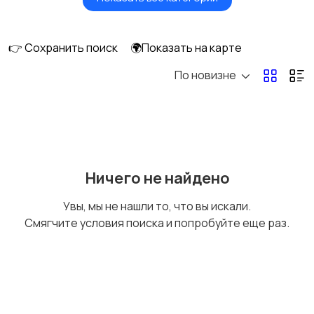
Головные уборы
Домашняя одежда
👉 Сохранить поиск
🌍Показать на карте
По новизне
Комбинезоны
Нижнее белье
Обувь
Пиджаки и костюмы
Ничего не найдено
Увы, мы не нашли то, что вы искали.
Смягчите условия поиска и попробуйте еще раз.
Рубашки
Свитеры и толстовки