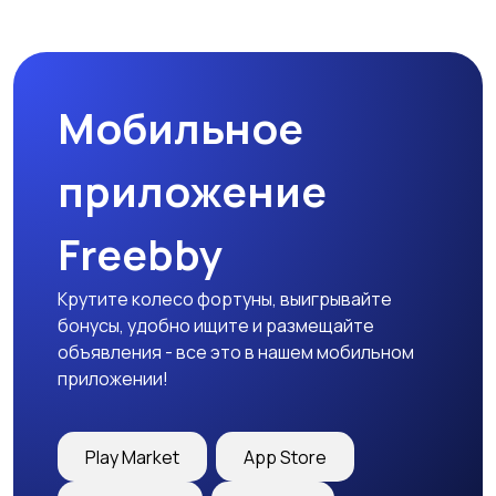
Спецодежда
Спортивная одежда
Мобильное
Футболки и поло
Штаны и шорты
приложение
Freebby
Другое
Крутите колесо фортуны, выигрывайте
бонусы, удобно ищите и размещайте
объявления - все это в нашем мобильном
приложении!
Play Market
App Store