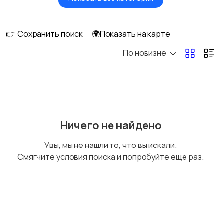
Видеонаблюдение
Объективы
👉 Сохранить поиск
🌍Показать на карте
По новизне
Фотовспышки
Аксессуары
Штативы и
Студийное
Ничего не найдено
стабилизаторы
оборудование
Увы, мы не нашли то, что вы искали.
Смягчите условия поиска и попробуйте еще раз.
Цифровые
Компактные
фоторамки
фотопринтеры