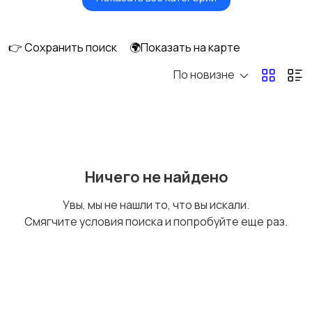
Умные часы и
Стационарные
браслеты
телефоны
👉 Сохранить поиск
🌍Показать на карте
По новизне
Рации и спутниковые
Запчасти
телефоны
Внешние
Аксессуары
Ничего не найдено
аккумуляторы
Увы, мы не нашли то, что вы искали.
Смягчите условия поиска и попробуйте еще раз.