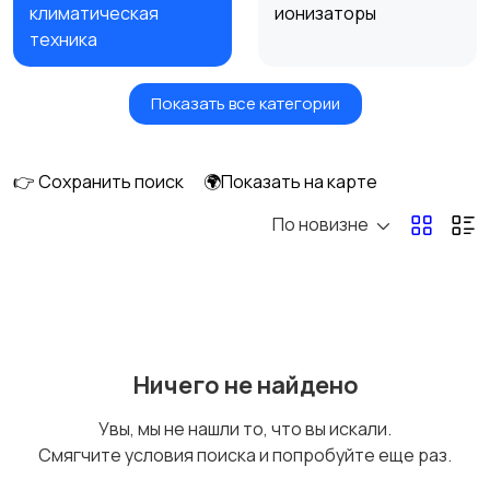
климатическая
ионизаторы
техника
Показать все категории
Вентиляторы
Обогреватели
👉 Сохранить поиск
🌍Показать на карте
По новизне
Газовые и
Кондиционеры и
электрические котлы
сплит-системы
Водонагреватели
Ничего не найдено
Увы, мы не нашли то, что вы искали.
Смягчите условия поиска и попробуйте еще раз.