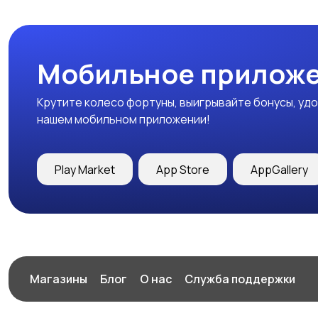
Мобильное приложе
Крутите колесо фортуны, выигрывайте бонусы, удо
нашем мобильном приложении!
Play Market
App Store
AppGallery
Магазины
Блог
О нас
Служба поддержки