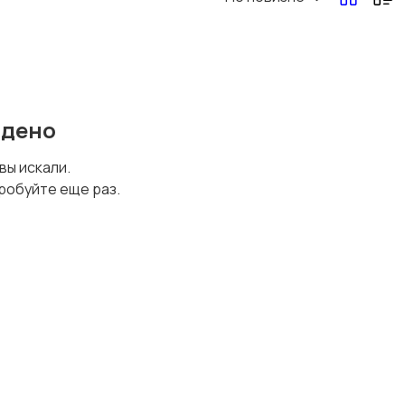
Перевозки, склад,
Продажи
закупки
йдено
Страхование
Строительство и
 вы искали.
ремонт
робуйте еще раз.
Финансы
Юриспруденция