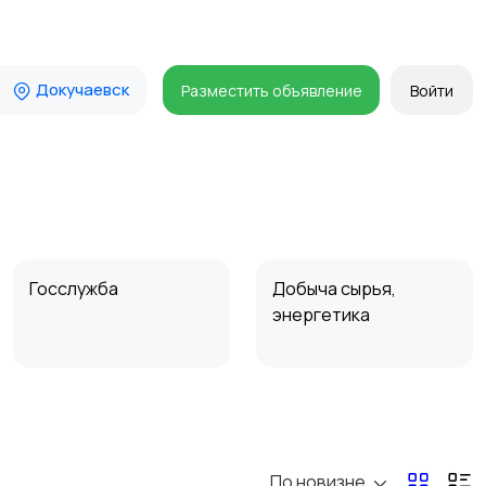
Докучаевск
Разместить объявление
Войти
Госслужба
Добыча сырья,
энергетика
Магазины
Маркетинг и реклама
По новизне