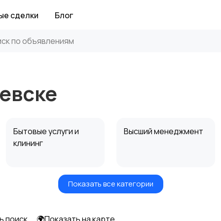
ые сделки
Блог
аевске
Бытовые услуги и
Высший менеджмент
клининг
Показать все категории
Информационные
Искусство и
технологии
развлечения
ь поиск
🌍Показать на карте