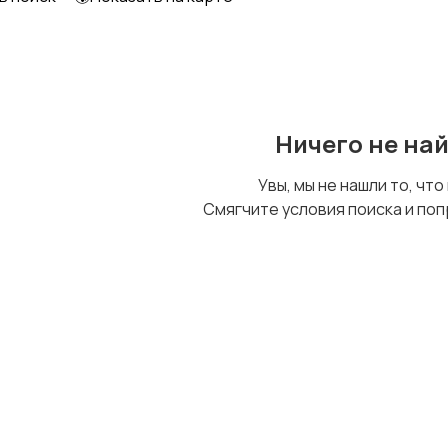
Образование и наука
Офисный персонал
Ничего не на
Сельское хозяйство
Спорт и красота
Увы, мы не нашли то, что
Смягчите условия поиска и поп
Управление
Удаленная работа
персоналом