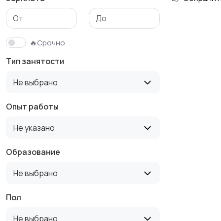
Медицина
Начало карьеры
🔥Срочно
Тип занятости
Производство
Рестораны и
Не выбрано
общепит
Опыт работы
Не указано
Туризм и гостиницы
Управление
недвижимостью
Образование
Не выбрано
Пол
Не выбрано