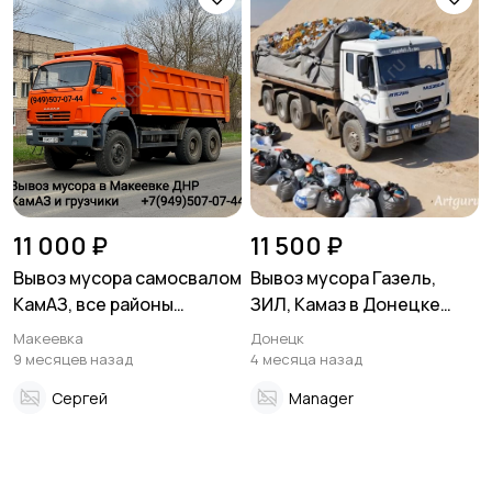
11 000 ₽
11 500 ₽
Вывоз мусора самосвалом
Вывоз мусора Газель,
КамАЗ, все районы
ЗИЛ, Камаз в Донецке
Макеевки
Макеевке ДНР
Макеевка
Донецк
9 месяцев назад
4 месяца назад
Сергей
Manager