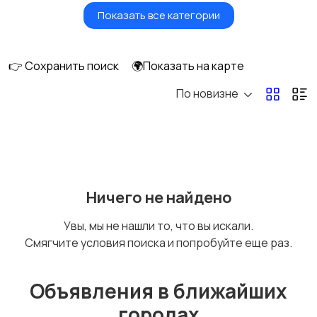
Показать все категории
Красота и здоровье
Транспорт,
перевозки
👉 Сохранить поиск
🌍Показать на карте
По новизне
Ремонт и
IT, интернет, телеком
строительство
Деловые услуги
Уборка и клининг
Ничего не найдено
Увы, мы не нашли то, что вы искали.
Смягчите условия поиска и попробуйте еще раз.
Автоуслуги
Ремонт техники
Объявления в ближайших
городах