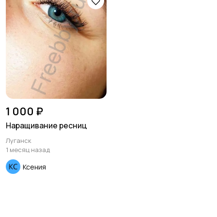
праздников
Изготовление на
Продукты питания и
заказ
доставка еды
Уход за животными
Другое
1 000 ₽
Наращивание ресниц
Луганск
1 месяц назад
Ксения