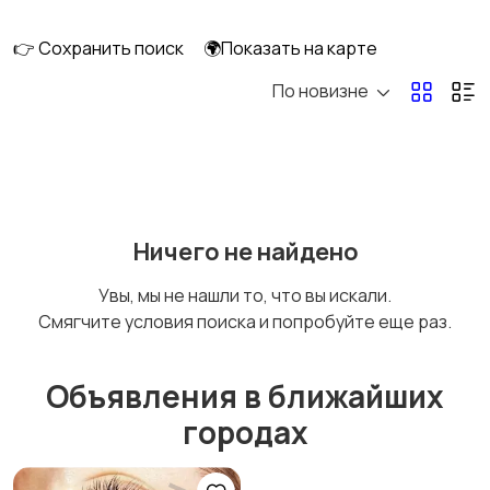
перевозки
👉 Сохранить поиск
🌍Показать на карте
По новизне
Ремонт и
IT, интернет, телеком
строительство
Деловые услуги
Уборка и клининг
Ничего не найдено
Увы, мы не нашли то, что вы искали.
Смягчите условия поиска и попробуйте еще раз.
Автоуслуги
Ремонт техники
Объявления в ближайших
городах
Организация
Фото- и видеосъемка