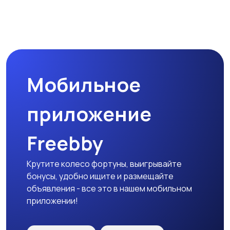
Магазины
Маркетинг и реклама
Мобильное
Медицина
Начало карьеры
приложение
Freebby
Образование и наука
Офисный персонал
Крутите колесо фортуны, выигрывайте
бонусы, удобно ищите и размещайте
объявления - все это в нашем мобильном
приложении!
Перевозки, склад,
Продажи
закупки