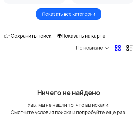
Показать все категории
Бытовые услуги и
Высший менеджмент
клининг
👉 Сохранить поиск
🌍Показать на карте
По новизне
Госслужба
Добыча сырья,
энергетика
Домашний персонал
Издательства и СМИ
Ничего не найдено
Увы, мы не нашли то, что вы искали.
Смягчите условия поиска и попробуйте еще раз.
Информационные
Искусство и
технологии
развлечения