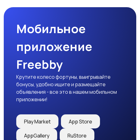
Мобильное
Медицина
Начало карьеры
приложение
Freebby
Образование и наука
Офисный персонал
Крутите колесо фортуны, выигрывайте
бонусы, удобно ищите и размещайте
объявления - все это в нашем мобильном
приложении!
Перевозки, склад,
Продажи
закупки
Play Market
App Store
AppGallery
RuStore