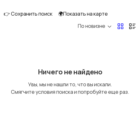
клининг
👉 Сохранить поиск
🌍Показать на карте
По новизне
Госслужба
Добыча сырья,
энергетика
Домашний персонал
Издательства и СМИ
Ничего не найдено
Увы, мы не нашли то, что вы искали.
Смягчите условия поиска и попробуйте еще раз.
Информационные
Искусство и
технологии
развлечения
Магазины
Маркетинг и реклама