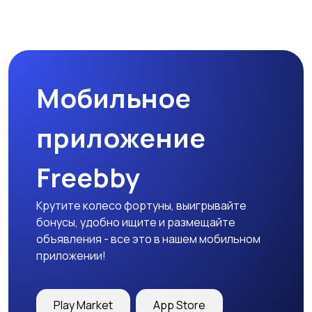
Туризм и отдых на
Теннис, бадминтон,
природе
дартс
Мобильное
Тренажеры и фитнес
Спортивное питание
приложение
Freebby
Другое
Крутите колесо фортуны, выигрывайте
бонусы, удобно ищите и размещайте
объявления - все это в нашем мобильном
приложении!
Play Market
App Store