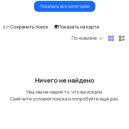
Показать все категории
Ролики и
Самокаты и
скейтбординг
гироскутеры
👉 Сохранить поиск
🌍Показать на карте
По новизне
Бильярд и боулинг
Водные виды спорта
Единоборства
Зимние виды спорта
Ничего не найдено
Увы, мы не нашли то, что вы искали.
Смягчите условия поиска и попробуйте еще раз.
Игры с мячом
Охота и рыбалка