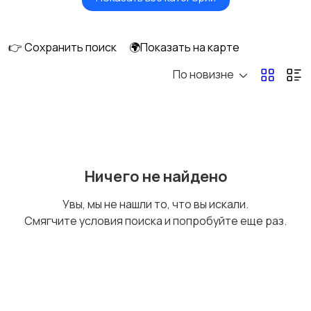
Видеонаблюдение
Объективы
👉 Сохранить поиск
🌍Показать на карте
По новизне
Фотовспышки
Аксессуары
Штативы и
Студийное
Ничего не найдено
стабилизаторы
оборудование
Увы, мы не нашли то, что вы искали.
Смягчите условия поиска и попробуйте еще раз.
Цифровые
Компактные
фоторамки
фотопринтеры