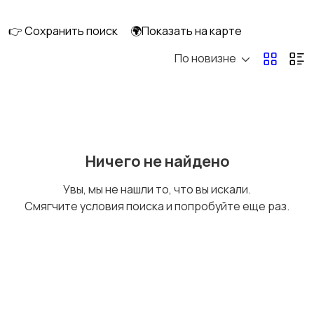
👉 Сохранить поиск
🌍Показать на карте
По новизне
Уход за волосами
Уход за кожей
Тату и татуаж
Солярии и загар
Ничего не найдено
Увы, мы не нашли то, что вы искали.
Смягчите условия поиска и попробуйте еще раз.
Средства для
Другое
гигиены