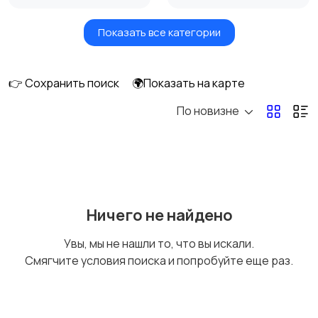
Показать все категории
Видеонаблюдение
Объективы
👉 Сохранить поиск
🌍Показать на карте
По новизне
Фотовспышки
Аксессуары
Штативы и
Студийное
Ничего не найдено
стабилизаторы
оборудование
Увы, мы не нашли то, что вы искали.
Смягчите условия поиска и попробуйте еще раз.
Цифровые
Компактные
фоторамки
фотопринтеры