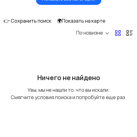
Видеонаблюдение
Объективы
👉 Сохранить поиск
🌍Показать на карте
По новизне
Фотовспышки
Аксессуары
Штативы и
Студийное
Ничего не найдено
стабилизаторы
оборудование
Увы, мы не нашли то, что вы искали.
Смягчите условия поиска и попробуйте еще раз.
Цифровые
Компактные
фоторамки
фотопринтеры