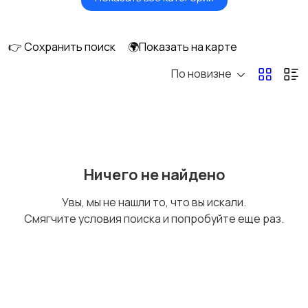
Фены и стайлеры
Напольные весы
👉 Сохранить поиск
🌍Показать на карте
По новизне
Машинки для стрижки
Бритвы и эпиляторы
и триммеры
Ничего не найдено
Увы, мы не нашли то, что вы искали.
Смягчите условия поиска и попробуйте еще раз.